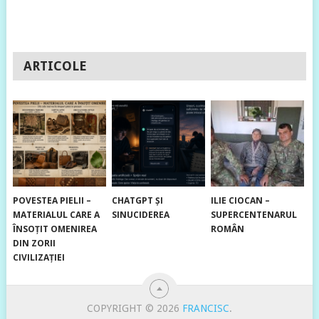
ARTICOLE
POVESTEA PIELII –
CHATGPT ȘI
ILIE CIOCAN –
MATERIALUL CARE A
SINUCIDEREA
SUPERCENTENARUL
ÎNSOȚIT OMENIREA
ROMÂN
DIN ZORII
CIVILIZAȚIEI
COPYRIGHT © 2026
FRANCISC
.