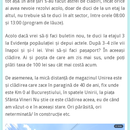
tot așa. În alte țări s-au făcut astfel de clădiri, încât orice
ai avea nevoie rezolvi acolo, doar de duci de la un etaj la
altul, nu trebuie să te duci în alt sector, între orele 08:00
și 13:00 (program de lăuze).
Acolo dacă vrei să-ți faci buletin nou, te duci la etajul 3
la Evidența popăulației și depui actele. După 3-4 zile vii
înapoi și și-l iei. Vrei să-și faci pașaport? În aceeași
clădire. Ai și poșta de care am zis mai sus, unde poți
plăti taxa de 100 lei sau cât mai costă acum.
De asemenea, la mică distanță de magazinul Unirea este
și clădirea care zace în paragină de 40 de ani, fix unde
este Km 0 al Bucureștiului, în spatele Unirii, la piața
Sfânta Vineri Nu știe ce este clădirea aceea, eu de când
am văzut-o e în aceeași stare. Ori părăsită, ori
neterminată/ în construcție etc.