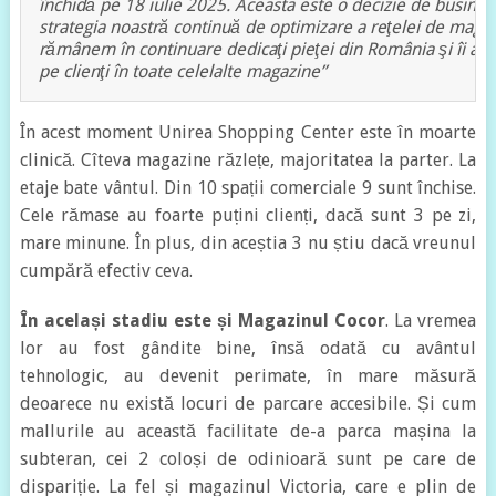
închidă pe 18 iulie 2025. Aceasta este o decizie de business,
strategia noastră continuă de optimizare a reţelei de magazi
rămânem în continuare dedicaţi pieţei din România şi îi aşt
pe clienţi în toate celelalte magazine”
În acest moment Unirea Shopping Center este în moarte
clinică. Cîteva magazine răzlețe, majoritatea la parter. La
etaje bate vântul. Din 10 spații comerciale 9 sunt închise.
Cele rămase au foarte puțini clienți, dacă sunt 3 pe zi,
mare minune. În plus, din aceștia 3 nu știu dacă vreunul
cumpără efectiv ceva.
În același stadiu este și Magazinul Cocor
. La vremea
lor au fost gândite bine, însă odată cu avântul
tehnologic, au devenit perimate, în mare măsură
deoarece nu există locuri de parcare accesibile. Și cum
mallurile au această facilitate de-a parca mașina la
subteran, cei 2 coloși de odinioară sunt pe care de
dispariție. La fel și magazinul Victoria, care e plin de