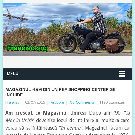
MENU
MAGAZINUL H&M DIN UNIREA SHOPPING CENTER SE
ÎNCHIDE
Francisc
|
02/07/2025
|
Articole
|
No Comments
| 1120 vizualizări
Am crescut cu Magazinul Unirea
. După anii ’90, “
la
Mec la Unirii
” devenise locul de întîlnire al multora care
voiau să se întâlnească “
în centru
“. Magazinul, acum cu