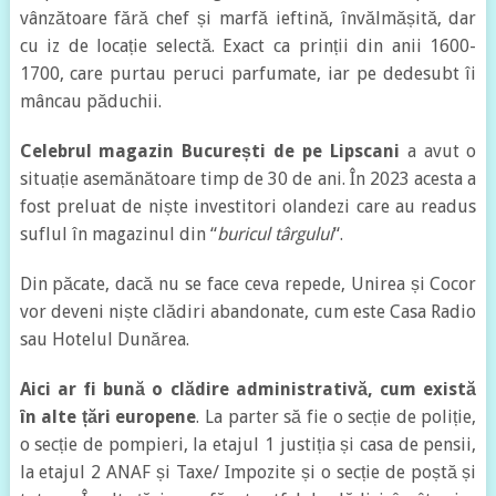
vânzătoare fără chef și marfă ieftină, învălmășită, dar
cu iz de locație selectă. Exact ca prinții din anii 1600-
1700, care purtau peruci parfumate, iar pe dedesubt îi
mâncau păduchii.
Celebrul magazin București de pe Lipscani
a avut o
situație asemănătoare timp de 30 de ani. În 2023 acesta a
fost preluat de niște investitori olandezi care au readus
suflul în magazinul din “
buricul târgului
“.
Din păcate, dacă nu se face ceva repede, Unirea și Cocor
vor deveni niște clădiri abandonate, cum este Casa Radio
sau Hotelul Dunărea.
Aici ar fi bună o clădire administrativă, cum există
în alte țări europene
. La parter să fie o secție de poliție,
o secție de pompieri, la etajul 1 justiția și casa de pensii,
la etajul 2 ANAF și Taxe/ Impozite și o secție de poștă și