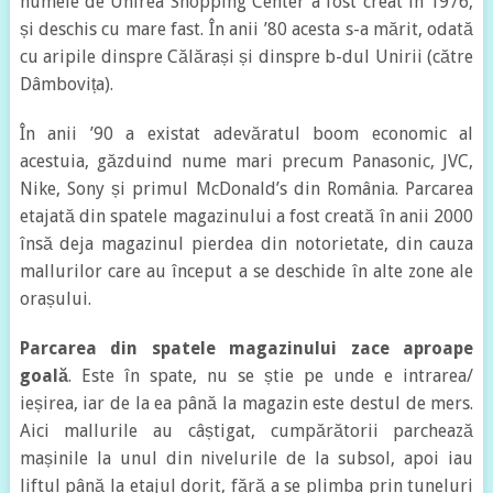
numele de Unirea Shopping Center a fost creat în 1976,
și deschis cu mare fast. În anii ’80 acesta s-a mărit, odată
cu aripile dinspre Călărași și dinspre b-dul Unirii (către
Dâmbovița).
În anii ’90 a existat adevăratul boom economic al
acestuia, găzduind nume mari precum Panasonic, JVC,
Nike, Sony și primul McDonald’s din România. Parcarea
etajată din spatele magazinului a fost creată în anii 2000
însă deja magazinul pierdea din notorietate, din cauza
mallurilor care au început a se deschide în alte zone ale
orașului.
Parcarea din spatele magazinului zace aproape
goală
. Este în spate, nu se știe pe unde e intrarea/
ieșirea, iar de la ea până la magazin este destul de mers.
Aici mallurile au câștigat, cumpărătorii parchează
mașinile la unul din nivelurile de la subsol, apoi iau
liftul până la etajul dorit, fără a se plimba prin tuneluri