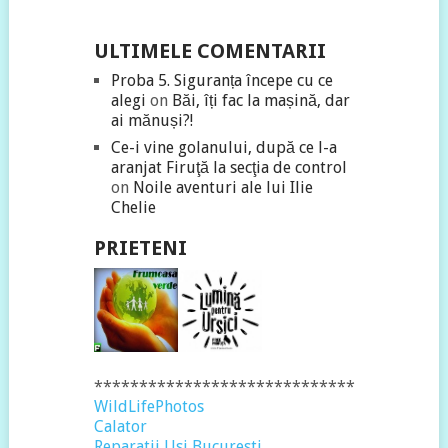
ULTIMELE COMENTARII
Proba 5. Siguranța începe cu ce
alegi
on
Băi, îți fac la mașină, dar
ai mănuși?!
Ce-i vine golanului, după ce l-a
aranjat Firuţă la secţia de control
on
Noile aventuri ale lui Ilie
Chelie
PRIETENI
*****************************
WildLifePhotos
Calator
Reparatii Usi Bucuresti