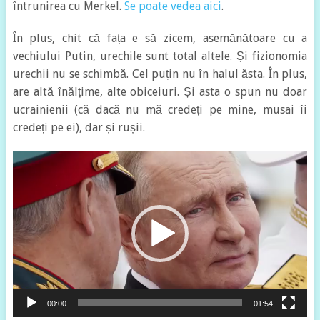
întrunirea cu Merkel.
Se poate vedea aici
.
În plus, chit că fața e să zicem, asemănătoare cu a
vechiului Putin, urechile sunt total altele. Și fizionomia
urechii nu se schimbă. Cel puțin nu în halul ăsta. În plus,
are altă înălțime, alte obiceiuri. Și asta o spun nu doar
ucrainienii (că dacă nu mă credeți pe mine, musai îi
credeți pe ei), dar și rușii.
Video
Player
00:00
01:54