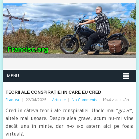
MENU
TEORII ALE CONSPIRAȚIEI ÎN CARE EU CRED
Francisc
|
22/04/2025
|
Articole
|
No Comments
| 1944 vizualizări
Cred în câteva teorii ale conspirației. Unele mai “
grave
“,
altele mai ușoare. Despre alea grave, acum nu-mi vine
decât una în minte, dar n-o s-o aștern aici pe foaia
virtuală.