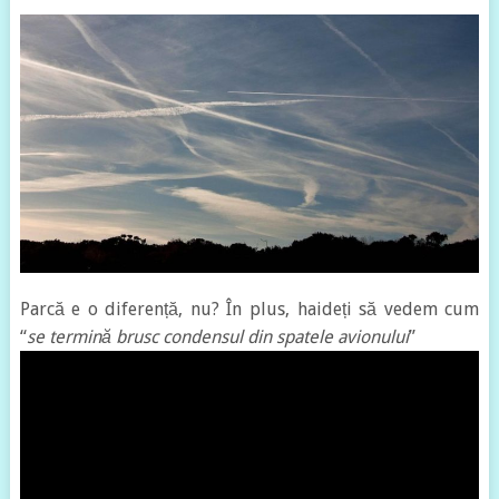
Parcă e o diferență, nu? În plus, haideți să vedem cum
“
se termină brusc condensul din spatele avionului
”