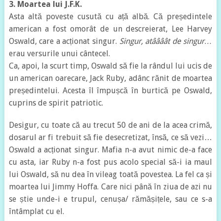
3. Moartea lui J.F.K.
Asta altă poveste cusută cu ață albă. Că președintele
american a fost omorât de un descreierat, Lee Harvey
Oswald, care a acționat singur.
Singur, atâââât de singur…
erau versurile unui cântecel.
Ca, apoi, la scurt timp, Oswald să fie la rândul lui ucis de
un american oarecare, Jack Ruby, adânc rănit de moartea
președintelui. Acesta îl împușcă în burtică pe Oswald,
cuprins de spirit patriotic.
Desigur, cu toate că au trecut 50 de ani de la acea crimă,
dosarul ar fi trebuit să fie desecretizat, însă, ce să vezi…
Oswald a acționat singur. Mafia n-a avut nimic de-a face
cu asta, iar Ruby n-a fost pus acolo special să-i ia maul
lui Oswald, să nu dea în vileag toată povestea. La fel ca și
moartea lui Jimmy Hoffa. Care nici până în ziua de azi nu
se știe unde-i e trupul, cenușa/ rămășițele, sau ce s-a
întâmplat cu el.