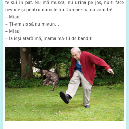
te sui în pat. Nu mă mușca, nu urina pe jos, nu-ți face
nevoile și pentru numele lui Dumnezeu, nu vomita!
– Miau!
– Ți-am zis să nu miaun…
– Miau!
– Ia ieși afară mă, mama mă-tii de bandit!