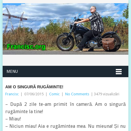
MENU
AM O SINGURĂ RUGĂMINTE!
Francisc
|
07/06/2015
|
Comic
|
No Comments
| 3479 vizualizări
– După 2 zile te-am primit în cameră. Am o singură
rugăminte la tine!
– Miau!
– Niciun miau! Aia e rugămintea mea. Nu mieuna! Și nu