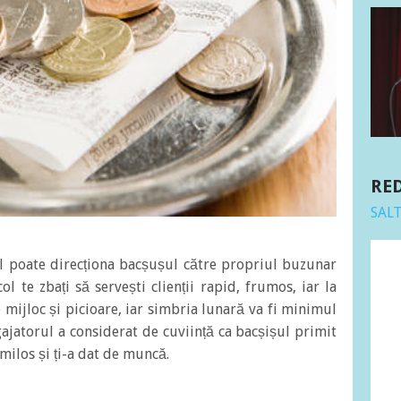
RE
SAL
ul poate direcționa bacșușul către propriul buzunar
ol te zbați să servești clienții rapid, frumos, iar la
e mijloc și picioare, iar simbria lunară va fi minimul
gajatorul a considerat de cuviință ca bacșișul primit
 milos și ți-a dat de muncă.