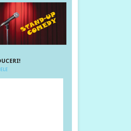
DUCERI!
TELE