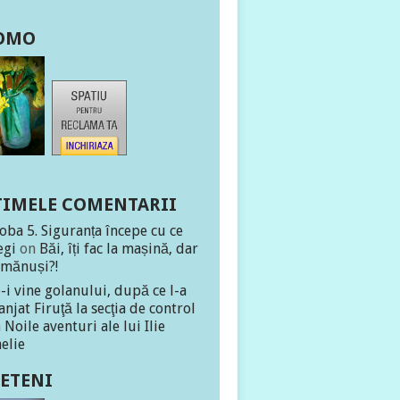
OMO
TIMELE COMENTARII
oba 5. Siguranța începe cu ce
egi
on
Băi, îți fac la mașină, dar
 mănuși?!
-i vine golanului, după ce l-a
anjat Firuţă la secţia de control
n
Noile aventuri ale lui Ilie
elie
IETENI