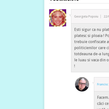
Georgeta Popoiu
22/
Esti sigur ca nu pla
platesc si ploaia ! 
trebuie confiscate av
politicienilor care 
totdeauna de-a lungu
le luau si vaca din 
!
Francisc
Facem.
căci ce