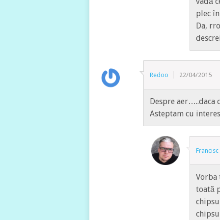
vadă c
plec î
Da, rr
descrei
Redoo
22/04/2015
Despre aer…..daca c
Asteptam cu interes 
Francisc
Vorba 
toată p
chipsur
chipsur