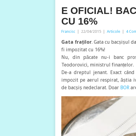
E OFICIAL! BA
CU 16%
Francisc
|
22/04/2015
|
Articole
|
4 Co
Gata fraților
. Gata cu bacșișul d
fi impozitat cu 16%!
Nu, din păcate nu-i banc pros
Teodorovici, ministrul finanțelor.
De-a dreptul jenant. Exact cân
impozit pe aerul respirat, ăștia i
de bacșiș nedeclarat. Doar
BOR
are