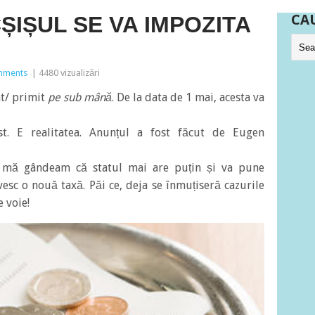
CA
CȘIȘUL SE VA IMPOZITA
mments
| 4480 vizualizări
at/ primit
pe sub mână
. De la data de 1 mai, acesta va
t. E realitatea. Anunțul a fost făcut de Eugen
d mă gândeam că statul mai are puțin și va pune
vesc o nouă taxă. Păi ce, deja se înmuțiseră cazurile
 voie!