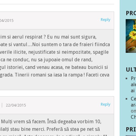
PR
Reply
04/2015
tim si aerul respirat ? Eu nu mai sunt sigura,
Poate si vantul…Noi suntem o tara de fraieri fiindca
erile ilicite, nejustificate si neimpozitate, spagile
cica ne conduc, nu sa jupoaie omul de rand,
l istoriei, cand venau acasa, ne bateau bunicii si
UL
ograda. Tinerii romani sa iasa la rampa ! Faceti ceva
Pr
al
ai
Ce
ar
Reply
22/04/2015
o
Ch
 Mulți vrem să facem. Însă degeaba vorbim 10,
PR
ilalți stau bine merci. Preferă să stea pe net să