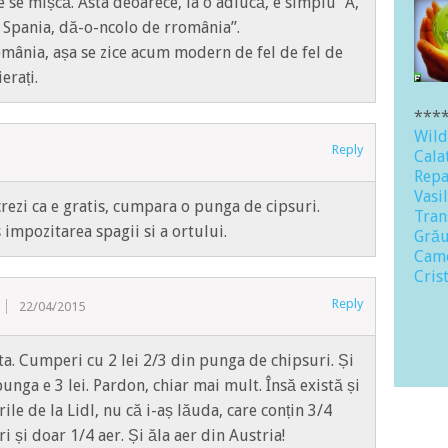
e se mișcă. Asta deoarece, la o adiucă, e simplu “A,
n Spania, dă-o-ncolo de rromânia”.
omânia, așa se zice acum modern de fel de fel de
erați.
***
Wild
Reply
Cala
Repa
Vasi
rezi ca e gratis, cumpara o punga de cipsuri.
Trans
impozitarea spagii si a ortului.
Grău
Came
Crist
Reply
22/04/2015
ta. Cumperi cu 2 lei 2/3 din punga de chipsuri. Și
unga e 3 lei. Pardon, chiar mai mult. Însă există și
ile de la Lidl, nu că i-aș lăuda, care conțin 3/4
i și doar 1/4 aer. Și ăla aer din Austria!