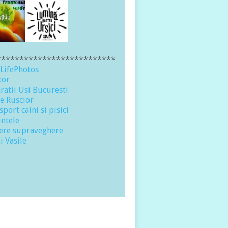
**************************
LifePhotos
tor
ratii Usi Bucuresti
le Ruscior
port caini si pisici
ntele
re supraveghere
i Vasile